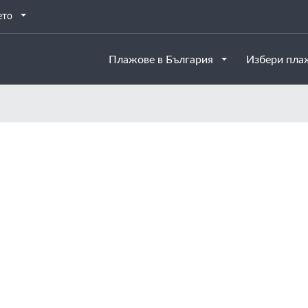
ето
Плажове в България
Избери пл