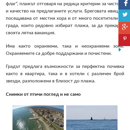
флаг“, плажът отговаря на редица критерии за чистота
и качество на предлаганите услуги. Бреговата ивица е
посещавана от местни хора и от много посетители на
града, които редовно избират плажа, за да прекарат
своята лятна ваканция.
Има както охраняеми, така и неохраняеми зони.
Охраняемите са добре поддържани и почистени.
Градът предлага възможности за перфектна почивка
както в квартира, така и в хотели с различен брой
звезди, разположени в близост до плажа.
Снимки от птичи поглед и не само