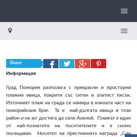
Toggle
Share
Информация
Град Поморие разполага с прекрасни и просторни
плажни ивица, покрити със ситен и златист пясък.
Източният плаж на града се намира в южната част на
поморийския бряг. Тя е най-дългата ивица в този
район и на юг достига до село Ахелой. Плажът е един
от най-познатите на посетителите и е силно
посещаван. Носител на престижната награда „Син