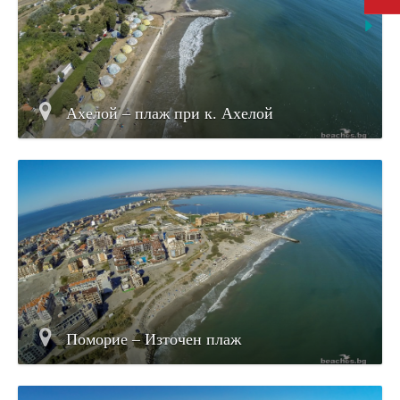
Ахелой – плаж при к. Ахелой
Поморие – Източен плаж