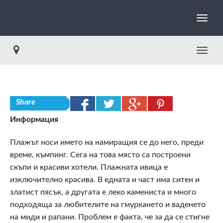
Toggle
Share
Информация
Плажът носи името на намиращия се до него, преди
време, къмпинг. Сега на това място са построени
скъпи и красиви хотели. Плажната ивица е
изключително красива. В едната и част има ситен и
златист пясък, а другата е леко камениста и много
подходяща за любителите на гмуркането и ваденето
на миди и рапани. Проблем е факта, че за да се стигне