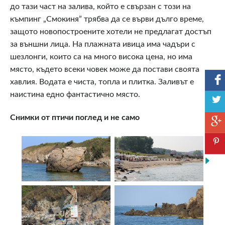
до тази част на залива, който е свързан с този на
къмпинг „Смокиня” трябва да се върви дълго време,
защото новопостроените хотели не предлагат достъп
за външни лица. На плажната ивица има чадъри с
шезлонги, които са на много висока цена, но има
място, където всеки човек може да постави своята
хавлия. Водата е чиста, топла и плитка. Заливът е
наистина едно фантастично място.
Снимки от птичи поглед и не само