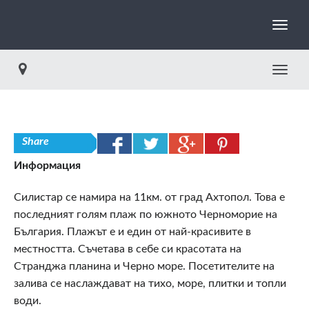
Toggle
Share
Информация
Силистар се намира на 11км. от град Ахтопол. Това е
последният голям плаж по южното Черноморие на
България. Плажът е и един от най-красивите в
местността. Съчетава в себе си красотата на
Странджа планина и Черно море. Посетителите на
залива се наслаждават на тихо, море, плитки и топли
води.