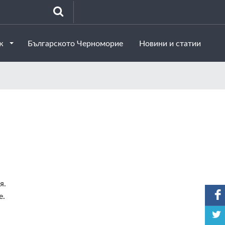
аж
Българското Черноморие
Новини и статии
я.
е.