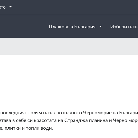
ето
Плажове в България
Избери пл
 е последният голям плаж по южното Черноморие на Българи
етава в себе си красотата на Странджа планина и Черно мор
е, плитки и топли води.