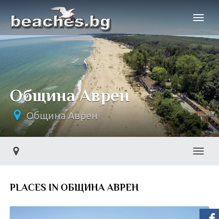
Община Аврен
Община Аврен
Toggl
PLACES IN ОБЩИНА АВРЕН