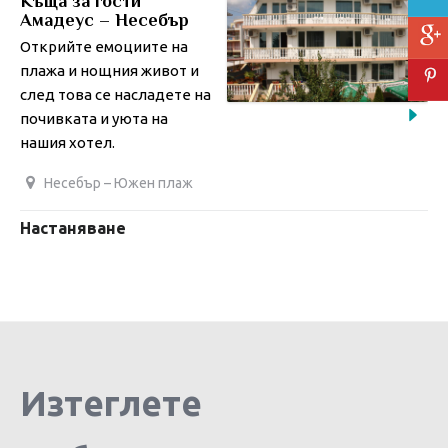
Kъща за гости
Амадеус – Несебър
Открийте емоциите на
плажа и нощния живот и
след това се насладете на
почивката и уюта на
нашия хотел.
Несебър – Южен плаж
Настаняване
Изтеглете