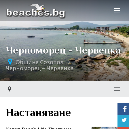
Черноморец - Червенка
Община Созопол
Черноморец – Червенка
Toggl
Настаняване