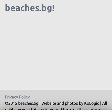
beaches.bg!
Privacy Policy
©2015 beaches.bg | Website and photos by KoLogic | All
rights reserved. All pictures and texts on this site are