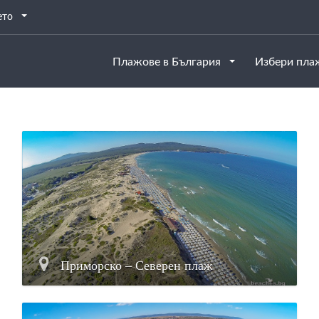
ето
Плажове в България
Избери пл
Приморско – Северен плаж