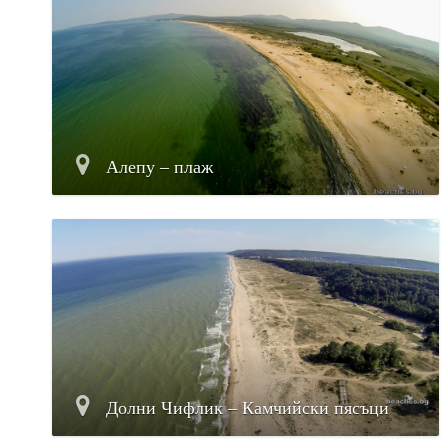
Алепу – плаж
Долни Чифлик – Камчийски пясъци