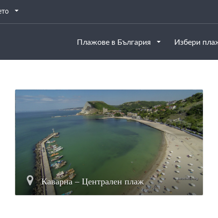
ето
Плажове в България
Избери пл
Каварна – Централен плаж