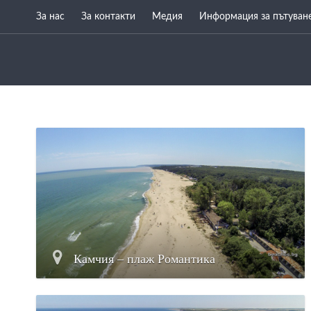
За нас
За контакти
Медия
Информация за пътуван
Камчия – плаж Романтика