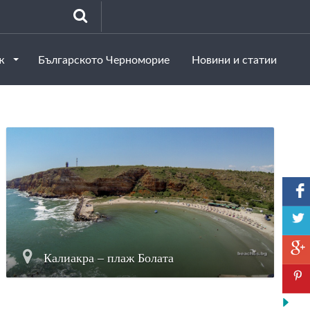
аж
Българското Черноморие
Новини и статии
Калиакра – плaж Болата