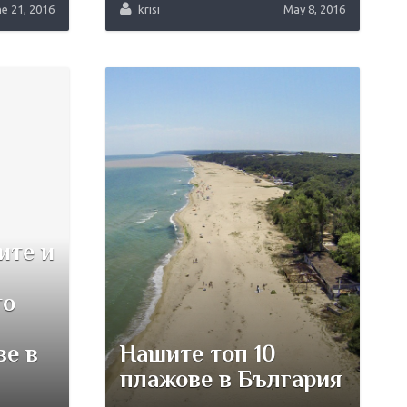
e 21, 2016
krisi
May 8, 2016
ите и
тo
ве в
Нашите топ 10
плажове в България