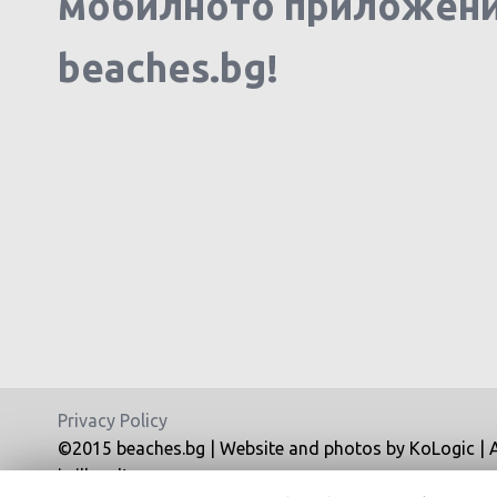
мобилното приложен
beaches.bg!
Privacy Policy
©2015 beaches.bg | Website and photos by KoLogic | All
is illegal!