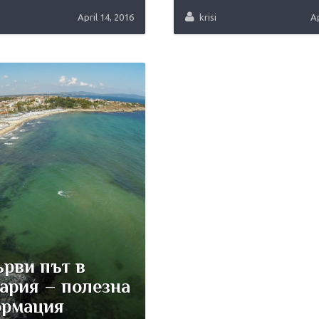
April 14, 2016
krisi
Ap
ърви път в
ария – полезна
рмация