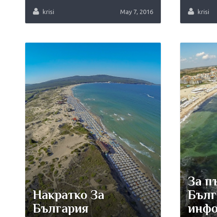
krisi
May 7, 2016
krisi
За п
Накратко За
Бълг
България
инфо