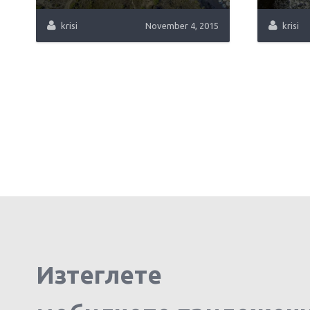
krisi
November 4, 2015
krisi
Изтеглете