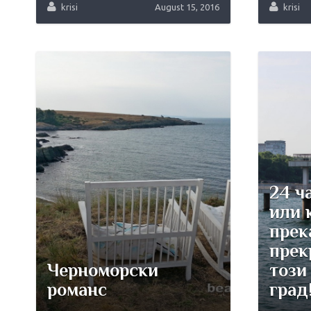
krisi
August 15, 2016
krisi
24 ча
или 
прек
прек
Черноморски
този
романс
град