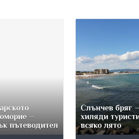
арското
Слънчев бряг 
оморие –
хиляди турист
ък пътеводител
всяко лято