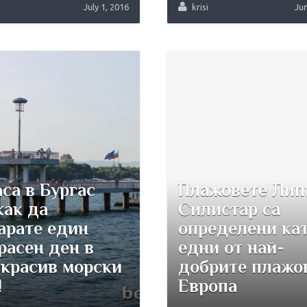
July 1, 2016
krisi
Jun
са в ‪Бургас‬
Плажовете Лип
как да
Силистар са
арате един
определени ка
расен ден в
едни от най-
 красив морски
добрите плажо
!
Европа