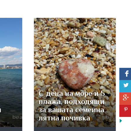
С деца на море и 5
–
плажа, подходящи
и
за вашата семейна
лятна почивка