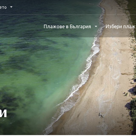
нето
Плажове в България
Избери пла
и