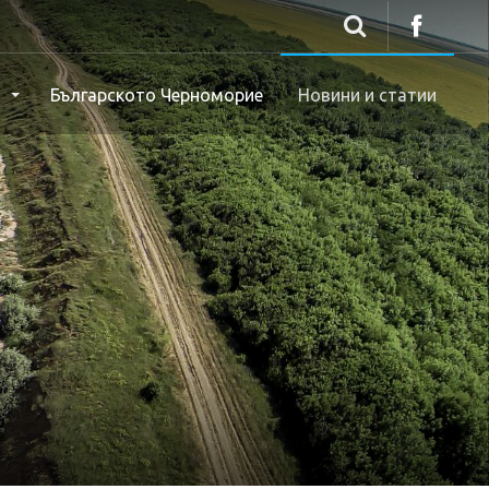
ж
Българското Черноморие
Новини и статии