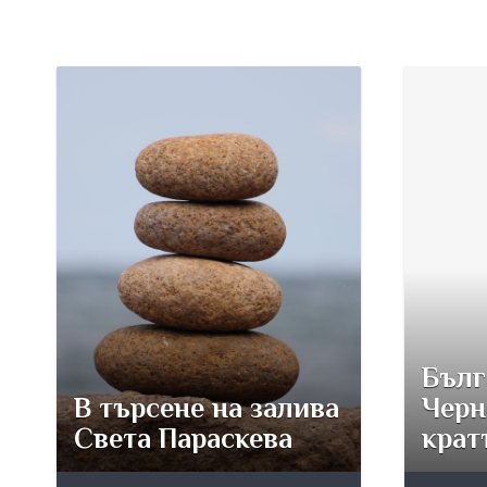
Бълг
В търсене на залива
Черн
Света Параскева
крат