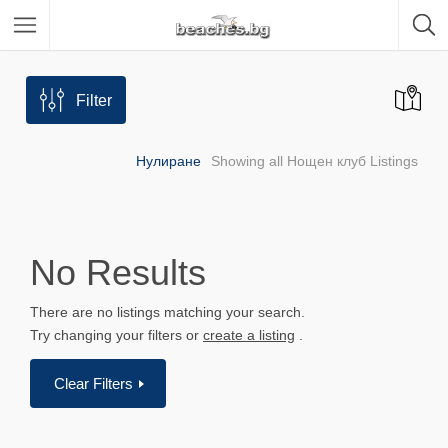
Община Бургас
Регион
Filter
Община Варна
Регион
Нулиране
Showing all Нощен клуб Listings
Община Несебър
Регион
Община Приморско
Регион
Община Созопол
Регион
No Results
Заведения
Категория
There are no listings matching your search.
Try changing your filters or
create a listing
.
Настаняване
Категория
Clear Filters