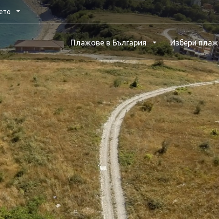
нето
Плажове в България
Избери пла