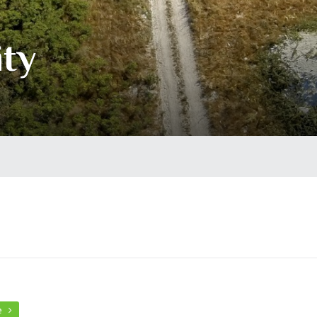
ity
re