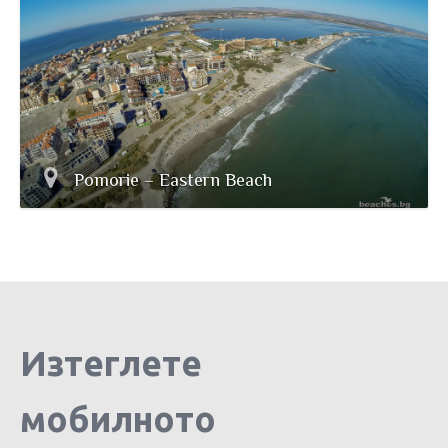
Pomorie – Eastern Beach
Изтеглете
мобилното