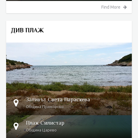
Find More
ДИВ ПЛАЖ
DETAILS
Заливът Света Параcкева
Община Приморско
Плаж Силистар
Община Царево