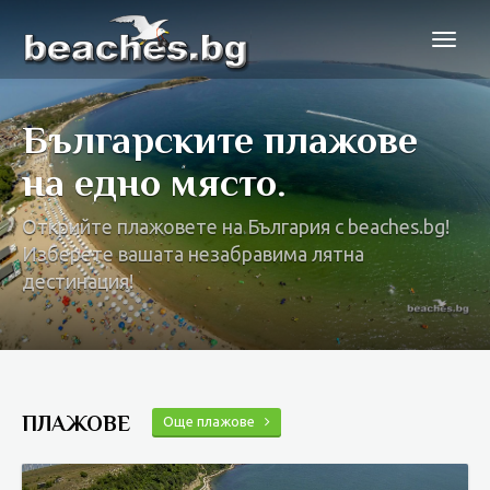
Българските плажове
на едно място.
Открийте плажовете на България с beaches.bg!
Изберете вашата незабравима лятна
дестинация!
ПЛАЖОВЕ
Още плажове