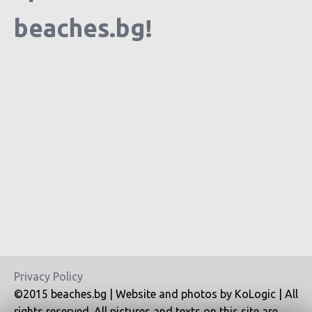
beaches.bg!
Privacy Policy
©2015 beaches.bg | Website and photos by KoLogic | All
rights reserved. All pictures and texts on this site are