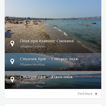
DETAILS
Плаж при къмпинг Смокиня
Община Созопол
Слънчев бряг – Северен плаж
Община Несебър
Слънчев бряг – Южен плаж
Община Несебър
Find More