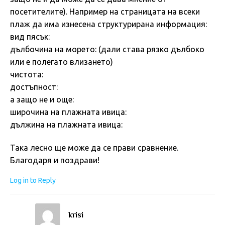
посетителите). Например на страницата на всеки
плаж да има изнесена структурирана информация:
вид пясък:
дълбочина на морето: (дали става рязко дълбоко
или е полегато влизането)
чистота:
достъпност:
а защо не и още:
широчина на плажната ивица:
дължина на плажната ивица:
Така лесно ще може да се прави сравнение.
Благодаря и поздрави!
Log in to Reply
krisi