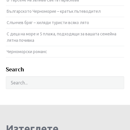
В търсене на залива Света Параскева
Българското Черноморие – кратък пътеводител
Слънчев бряг – хиляди туристи всяко лято
С деца на море и 5 плажа, подходящи за вашата семейна
лятна почивка
Черноморски романс
Search
Изтеглете